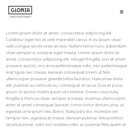
Lorem ipsum dolor sit amet, consectetur adipiscing elit.
Curabitur eget leo at velit imperdiet varius. In eu ipsum vitae
velit congue iaculis vitae at risus. Nullam tortor nunc, bibendum
vitae semper a, volutpat eget massa. Lorem ipsum dolor sit
amet, consectetur adipiscing elit. Integer fringilla, orci sit amet
posuere auctor, orci eros pellentesque odio, nec pellentesque
erat ligula nec massa. Aenean consequat lorem ut felis
ullamcorper posuere gravida tellus faucibus. Maecenas dolor
elit, pulvinar eu vehicula eu, consequat et lacus. Duis et purus
ipsum. In auctor mattis ipsum id molestie. Donec risus nulla,
fringilla a rhoncus vitae, semper a massa. Vivamus ullamcorper,
enim sit amet consequat laoreet, tortor tortor dictum urna, ut
egestas urna ipsum nec libero. Nulla justo leo, molestie vel
tempor nec, egestas at massa. Aenean pulvinar, felis porttitor
iaculis pulvinar, odio orci sodales odio, ac pulvinar felis quam sit.