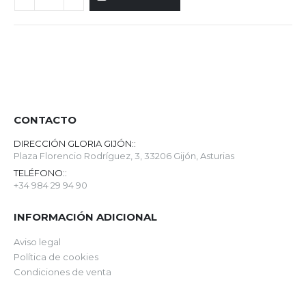
CONTACTO
DIRECCIÓN GLORIA GIJÓN::
Plaza Florencio Rodríguez, 3, 33206 Gijón, Asturias
TELÉFONO::
+34 984 29 94 90
INFORMACIÓN ADICIONAL
Aviso legal
Política de cookies
Condiciones de venta